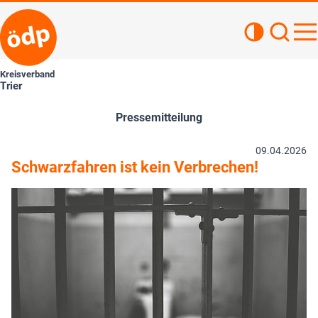
Kontrastan
Such
Haupt
Kreisverband
Trier
Pressemitteilung
09.04.2026
Schwarzfahren ist kein Verbrechen!