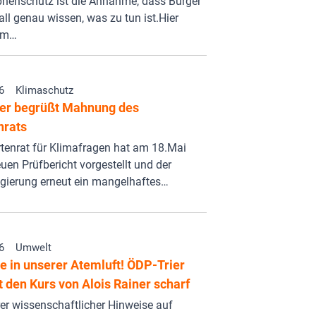
phenschutz ist die Annahme, dass Bürger
all genau wissen, was zu tun ist.Hier
 im…
6
Klimaschutz
er begrüßt Mahnung des
nrats
tenrat für Klimafragen hat am 18.Mai
uen Prüfbericht vorgestellt und der
gierung erneut ein mangelhaftes…
6
Umwelt
e in unserer Atemluft! ÖDP-Trier
rt den Kurs von Alois Rainer scharf
rer wissenschaftlicher Hinweise auf