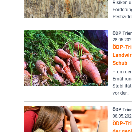
Risiken u
Forderun
Pestizidr
ÖDP Trier
28.05.202
ÖDP-Tri
Landwir
Schub
– um den
Ernährung
Stabilitä
vor der…
ÖDP Trier
08.05.202
ÖDP-Trie
der gep