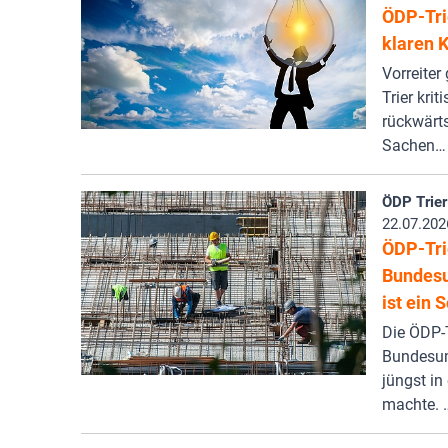
ÖDP-Tri
klaren 
Vorreiter
Trier krit
rückwärts
Sachen…
ÖDP Trier
22.07.202
ÖDP-Tri
Bundesu
ist ein 
Die ÖDP-T
Bundesumw
jüngst in
machte. 