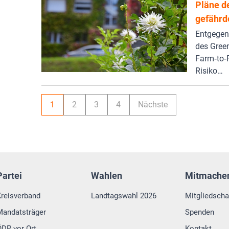
Pläne d
gefährd
Entgegen 
des Green
Farm‑to‑F
Risiko…
1
2
3
4
Nächste
Partei
Wahlen
Mitmache
Kreisverband
Landtagswahl 2026
Mitgliedscha
Mandatsträger
Spenden
ÖDP vor Ort
Kontakt