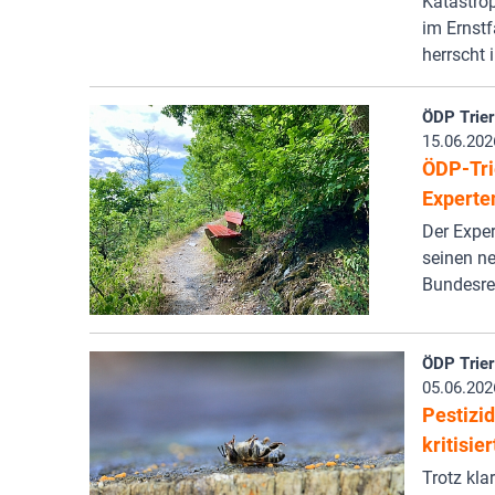
Katastro
im Ernstf
herrscht
ÖDP Trier
15.06.202
ÖDP-Tri
Experte
Der Exper
seinen ne
Bundesre
ÖDP Trier
05.06.202
Pestizid
kritisie
Trotz kla